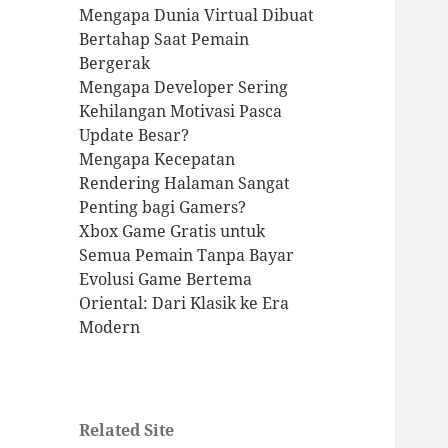
Mengapa Dunia Virtual Dibuat
Bertahap Saat Pemain
Bergerak
Mengapa Developer Sering
Kehilangan Motivasi Pasca
Update Besar?
Mengapa Kecepatan
Rendering Halaman Sangat
Penting bagi Gamers?
Xbox Game Gratis untuk
Semua Pemain Tanpa Bayar
Evolusi Game Bertema
Oriental: Dari Klasik ke Era
Modern
Related Site