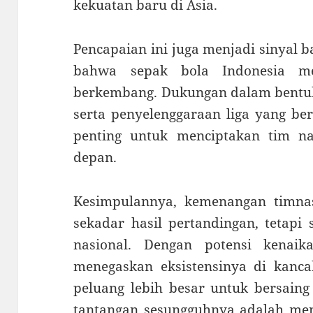
kekuatan baru di Asia.
Pencapaian ini juga menjadi sinyal 
bahwa sepak bola Indonesia me
berkembang. Dukungan dalam bentuk f
serta penyelenggaraan liga yang be
penting untuk menciptakan tim n
depan.
Kesimpulannya, kemenangan timna
sekadar hasil pertandingan, tetapi
nasional. Dengan potensi kenaik
menegaskan eksistensinya di kanc
peluang lebih besar untuk bersaing d
tantangan sesungguhnya adalah men