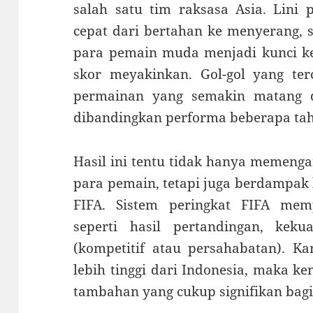
salah satu tim raksasa Asia. Lini p
cepat dari bertahan ke menyerang, 
para pemain muda menjadi kunci k
skor meyakinkan. Gol-gol yang ter
permainan yang semakin matang dan
dibandingkan performa beberapa tah
Hasil ini tentu tidak hanya memeng
para pemain, tetapi juga berdampak 
FIFA. Sistem peringkat FIFA mem
seperti hasil pertandingan, keku
(kompetitif atau persahabatan). Ka
lebih tinggi dari Indonesia, maka 
tambahan yang cukup signifikan bagi