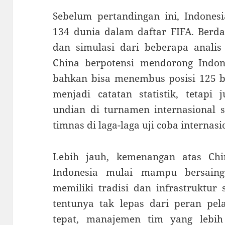
Sebelum pertandingan ini, Indonesi
134 dunia dalam daftar FIFA. Berd
dan simulasi dari beberapa analis
China berpotensi mendorong Indone
bahkan bisa menembus posisi 125 be
menjadi catatan statistik, tetapi
undian di turnamen internasional 
timnas di laga-laga uji coba internasi
Lebih jauh, kemenangan atas Ch
Indonesia mulai mampu bersaing
memiliki tradisi dan infrastruktur 
tentunya tak lepas dari peran pel
tepat, manajemen tim yang lebih p