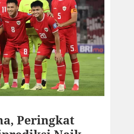
a, Peringkat