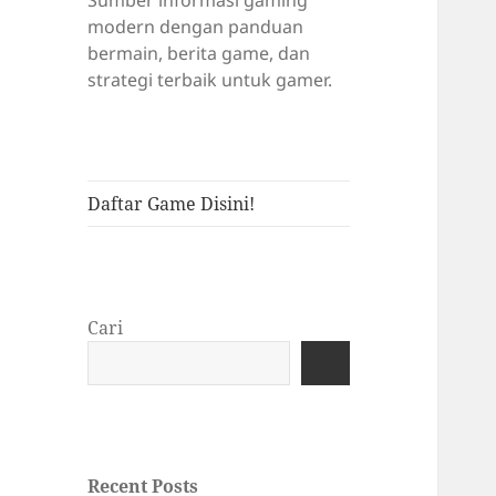
Sumber informasi gaming
modern dengan panduan
bermain, berita game, dan
strategi terbaik untuk gamer.
Daftar Game Disini!
Cari
Recent Posts