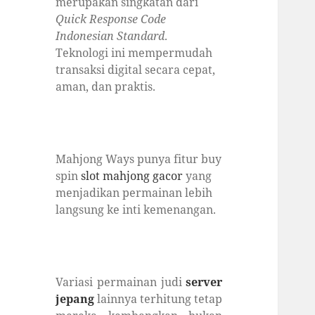
merupakan singkatan dari
Quick Response Code
Indonesian Standard
.
Teknologi ini mempermudah
transaksi digital secara cepat,
aman, dan praktis.
Mahjong Ways punya fitur buy
spin
slot mahjong gacor
yang
menjadikan permainan lebih
langsung ke inti kemenangan.
Variasi permainan judi
server
jepang
lainnya terhitung tetap