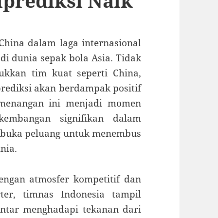
iprediksi Naik
hina dalam laga internasional
di dunia sepak bola Asia. Tidak
kkan tim kuat seperti China,
prediksi akan berdampak positif
menangan ini menjadi momen
kembangan signifikan dalam
mbuka peluang untuk menembus
unia.
engan atmosfer kompetitif dan
er, timnas Indonesia tampil
ntar menghadapi tekanan dari