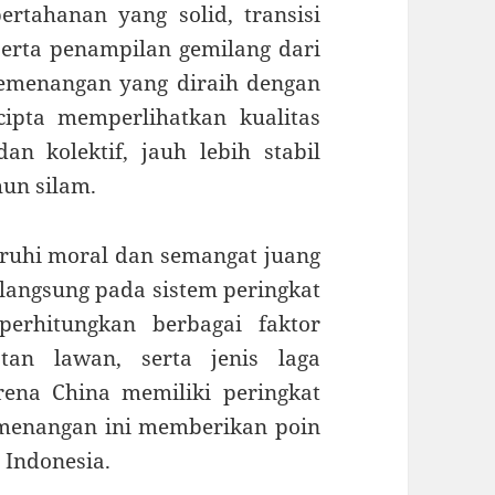
ertahanan yang solid, transisi
serta penampilan gemilang dari
emenangan yang diraih dengan
cipta memperlihatkan kualitas
 kolektif, jauh lebih stabil
un silam.
aruhi moral dan semangat juang
langsung pada sistem peringkat
perhitungkan berbagai faktor
atan lawan, serta jenis laga
rena China memiliki peringkat
kemenangan ini memberikan poin
 Indonesia.