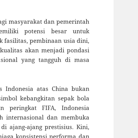
bagi masyarakat dan pemerintah
miliki potensi besar untuk
asilitas, pembinaan usia dini,
rkualitas akan menjadi pondasi
asional yang tangguh di masa
s Indonesia atas China bukan
 simbol kebangkitan sepak bola
an peringkat FIFA, Indonesia
ah internasional dan membuka
i ajang-ajang prestisius. Kini,
jaga konsistensi performa dan